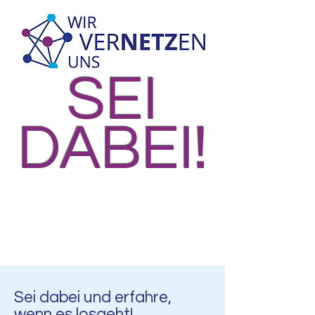
SEI
DABEI!
Sei dabei und erfahre,
wenn es losgeht!