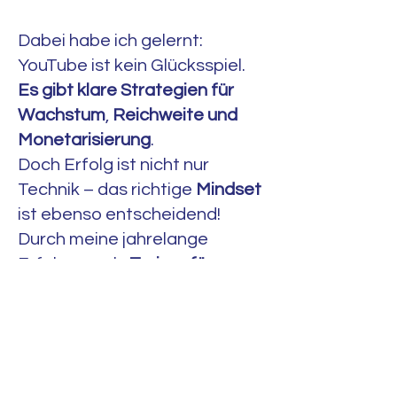
Dabei habe ich gelernt:
YouTube ist kein Glücksspiel.
Es gibt klare Strategien für
Wachstum
,
Reichweite und
Monetarisierung
.
Doch Erfolg ist nicht nur
Technik – das richtige
Mindset
ist ebenso entscheidend!
Durch meine jahrelange
Erfahrung als
Trainer für
internationale Unternehmen
weiß ich, wie man komplexe
Themen verständlich
vermittelt.