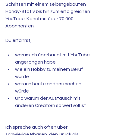
Schritten mit einem selbstgebauten 
Handy-Stativ bis hin zum erfolgreichen 
YouTube-Kanal mit über 70.000 
Abonnenten.
Du erfährst,
warum ich überhaupt mit YouTube 
angefangen habe
wie ein Hobby zu meinem Beruf 
wurde
was ich heute anders machen 
würde
und warum der Austausch mit 
anderen Creatorn so wertvoll ist
Ich spreche auch offen über 
schwierige Phasen, den Druck als 