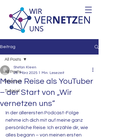
Beitrag
All Posts
Stefan Kleen
All Posts
28. März 2025
1 Min. Lesezeit
Meine Reise als YouTuber
Podcast
– der Start von „Wir
Tutorial
vernetzen uns“
In der allerersten Podcast-Folge 
nehme ich dich mit auf meine ganz 
persönliche Reise. Ich erzähle dir, wie 
alles begann – von meinen ersten 